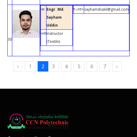
নাম
Engr. Md.
ই-মেইল
sayhamshakil@gmail.com
Sayham
Uddin
পদবি
Instructor
30
(Textile)
‹
1
2
3
4
5
6
7
›