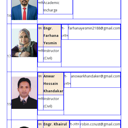
পদবি
Academic
Incharge
16
নাম
Engr.
ই-
farhanayesmin2188@gmail.com
Farhana
মেইল
Yesmin
পদবি
Instructor
17
(Civil)
নাম
Anwar
ই-
anowarkhandaker@gmail.com
Hossain
মেইল
Khandakar
পদবি
Instructor
19
(Civil)
নাম
Engr. Khairul
ই-মেইল
robin.ccnust@gmail.com