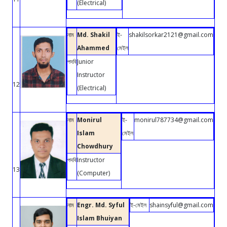
(Electrical)
নাম
Md. Shakil
ই-
shakilsorkar2121@gmail.com
Ahammed
মেইল
পদবি
Junior
Instructor
12
(Electrical)
নাম
Monirul
ই-
monirul787734@gmail.com
Islam
মেইল
Chowdhury
পদবি
Instructor
13
(Computer)
নাম
Engr. Md. Syful
ই-মেইল
shainsyful@gmail.com
Islam Bhuiyan