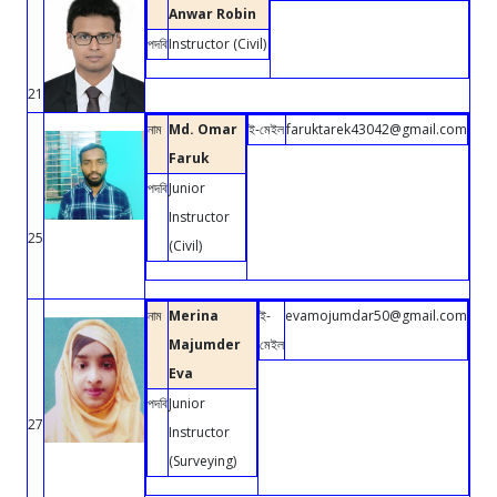
Anwar Robin
পদবি
Instructor (Civil)
21
নাম
Md. Omar
ই-মেইল
faruktarek43042@gmail.com
Faruk
পদবি
Junior
Instructor
25
(Civil)
নাম
Merina
ই-
evamojumdar50@gmail.com
Majumder
মেইল
Eva
পদবি
Junior
27
Instructor
(Surveying)