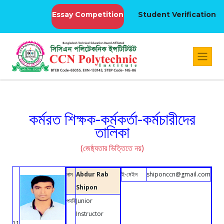
Essay Competition
Student Verification
কর্মরত শিক্ষক-কর্মকর্তা-কর্মচারীদের
তালিকা
(জেষ্ঠ্যতার ভিত্তিতে নয়)
নাম
Abdur Rab
ই-মেইল
shiponccn@gmail.com
Shipon
পদবি
Junior
Instructor
11