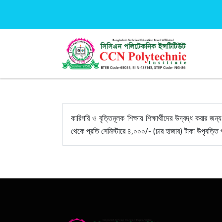
কারিগরি ও বৃত্তিমূলক শিক্ষায় শিক্ষার্থীদের উদ্বদ্ধ করার জন
থেকে প্রতি সেমিস্টারে ৪,০০০/- (চার হাজার) টাকা উপৃবত্