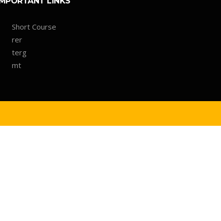
IMPORTANT LINKS
Short Course
rer
terg
mt