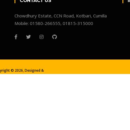
CONTACT US
Chowdhury Estate, CCN Road, Kotbari, Cumilla
Mobile: 01580-266555, 01815-315000
yright ©
2026, Designed &