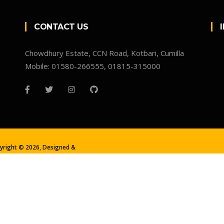
CONTACT US
Chowdhury Estate, CCN Road, Kotbari, Cumilla
Mobile: 01580-266555, 01815-315000
yright ©
2026, Designed &